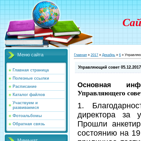
Сай
Меню сайта
Главная
»
2017
»
Декабрь
»
6
» Управляющ
Управляющий совет 05.12.2017
Главная страница
Полезные ссылки
Основная ин
Расписание
Управляющего сов
Каталог файлов
Участвуем и
1. Благодарно
развиваемся
директора за у
Фотоальбомы
Прошли анкетир
Обратная связь
состоянию на 19
Мини-чат