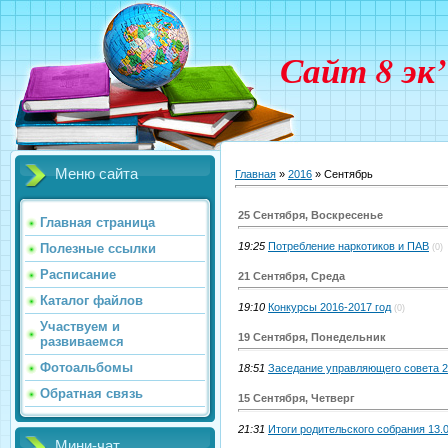
Сайт 8 эк
Меню сайта
Главная
»
2016
»
Сентябрь
25 Сентября, Воскресенье
Главная страница
19:25
Потребление наркотиков и ПАВ
Полезные ссылки
(0)
Расписание
21 Сентября, Среда
Каталог файлов
19:10
Конкурсы 2016-2017 год
(0)
Участвуем и
19 Сентября, Понедельник
развиваемся
Фотоальбомы
18:51
Заседание управляющего совета 2
Обратная связь
15 Сентября, Четверг
21:31
Итоги родительского собрания 13.0
Мини-чат