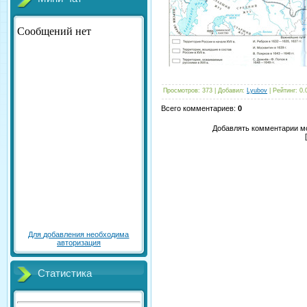
Просмотров
:
373
|
Добавил
:
Lyubov
|
Рейтинг
:
0.
Всего комментариев
:
0
Добавлять комментарии мо
Для добавления необходима
авторизация
Статистика