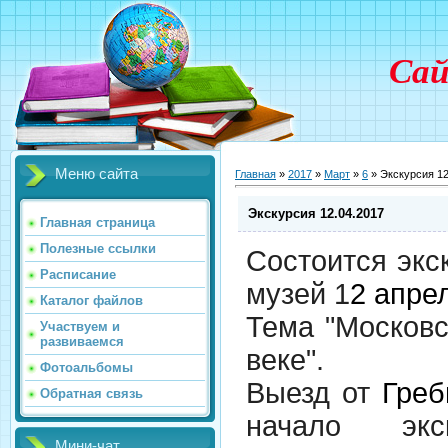
Сай
Меню сайта
Главная
»
2017
»
Март
»
6
» Экскурсия 12
Экскурсия 12.04.2017
Главная страница
Полезные ссылки
Состоится экс
Расписание
музей 1
2 апре
Каталог файлов
Тема "Московс
Участвуем и
развиваемся
веке".
Фотоальбомы
Выезд от
Греб
Обратная связь
начало эк
Мини-чат