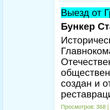
Выезд от Г
Бункер С
Историчес
Главноком
Отечествен
обществен
создан и о
реставрац
Просмотров: 368 |